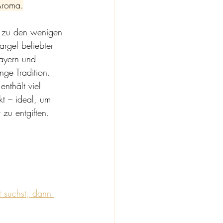
 Aroma.
t zu den wenigen 
rgel beliebter 
Bayern und 
nge Tradition.
nthält viel 
kt – ideal, um
zu entgiften.
 suchst, dann 