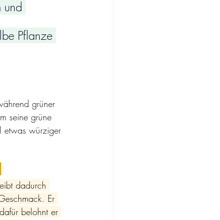
 und 
lbe Pflanze 
während grüner 
hm seine grüne 
l etwas würziger 
l
eibt dadurch 
 Geschmack. Er 
afür belohnt er 