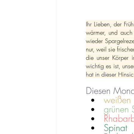
Ihr Lieben, der Frü
wärmer, und auch a
wieder Spargelrezep
nur, weil sie frisc
die unser Körper i
wichtig es ist, un
hat in dieser Hinsic
Diesen Monat
weißen 
grünen 
Rhabarb
Spinat 