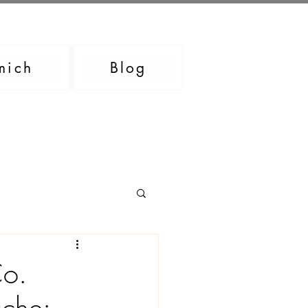
mich
Blog
Co.
üche: