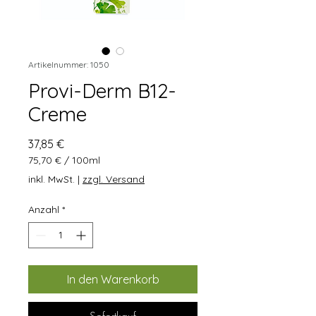
Artikelnummer: 1050
Provi-Derm B12-
Creme
Preis
37,85 €
75,70 €
/
100ml
75,70 €
inkl. MwSt.
|
zzgl. Versand
pro
100
Anzahl
*
Milliliter
In den Warenkorb