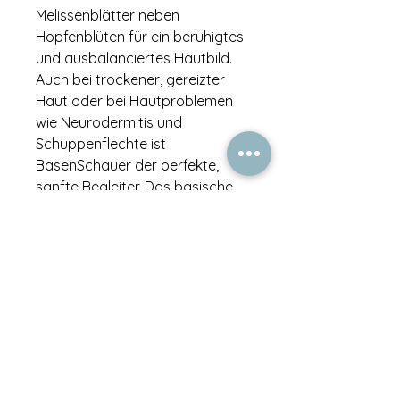
Melissenblätter neben
Hopfenblüten für ein beruhigtes
und ausbalanciertes Hautbild.
Auch bei trockener, gereizter
Haut oder bei Hautproblemen
wie Neurodermitis und
Schuppenflechte ist
BasenSchauer der perfekte,
sanfte Begleiter. Das basische
Duschgel gibt besonders nach
dem Sport den ultimativen,
belebenden Frische-Kick und
unterstützt aktiv die Entlastung
des Organismus.
Ernährungshinweise
vegan: Ja
vegetarisch: Ja