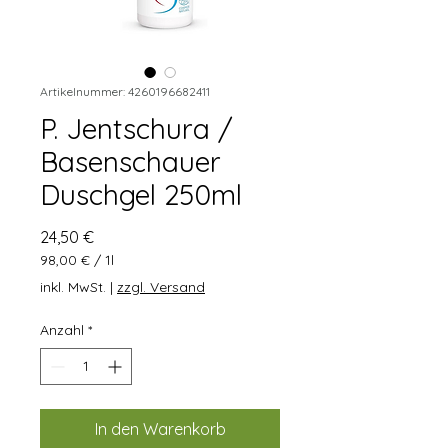
Artikelnummer: 4260196682411
P. Jentschura /
Basenschauer
Duschgel 250ml
Preis
24,50 €
98,00 €
/
1l
98,00 €
inkl. MwSt.
|
zzgl. Versand
pro
1
Anzahl
*
Liter
In den Warenkorb