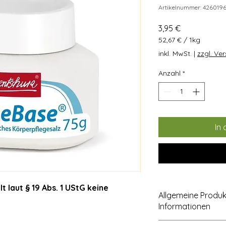
Artikelnummer: 42601
Preis
3,95 €
52,67 €
/
1kg
52,67 €
inkl. MwSt.
|
zzgl. Ve
pro
1
Anzahl
*
Kilogramm
In
 laut § 19 Abs. 1 UStG keine
Allgemeine Produ
Informationen
Qualität & Zertifizie