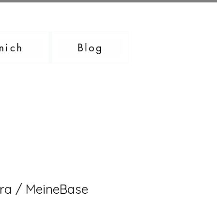
mich
Blog
ura / MeineBase