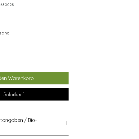
96680028
rsand
 den Warenkorb
Sofortkauf
ktangaben / Bio-
rung: