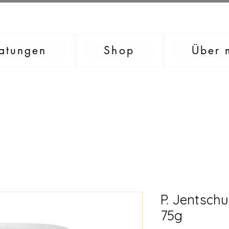
atungen
Shop
Über 
P. Jentsch
75g