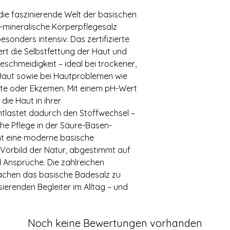
oder drei Esslöffel 
die faszinierende Welt der basischen
Badetemperatur von 
-mineralische Körperpflegesalz
mindestens 30 Minut
circa 20 Litern empf
esonders intensiv. Das zertifizierte
oder einen Teelöffel
rt die Selbstfettung der Haut und
Fußbadewanne benöt
schmeidigkeit – ideal bei trockener,
oder einen Teelöffe
Haut sowie bei Hautproblemen wie
Badetemperatur von 
te oder Ekzemen. Mit einem pH-Wert
mindestens 30 Minut
die Haut in ihrer
tlastet dadurch den Stoffwechsel –
che Pflege in der Säure-Basen-
ht eine moderne basische
Vorbild der Natur, abgestimmt auf
d Ansprüche. Die zahlreichen
chen das basische Badesalz zu
ierenden Begleiter im Alltag – und
Noch keine Bewertungen vorhanden