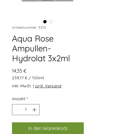
Artikelnummer: 3310
Aqua Rose
Ampullen-
Hydrolat 3x2ml
Preis
14,35 €
239,17 €
/
100ml
239,17 €
inkl. MwSt.
|
zzgl. Versand
pro
100
Anzahl
*
Milliliter
In den Warenkorb