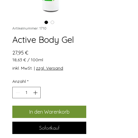
Artikelnummer: 1710
Active Body Gel
Preis
27,95 €
18,63 €
/
100ml
18,63 €
inkl. MwSt.
|
zzgl. Versand
pro
100
Anzahl
*
Milliliter
In den Warenkorb
Sofortkauf