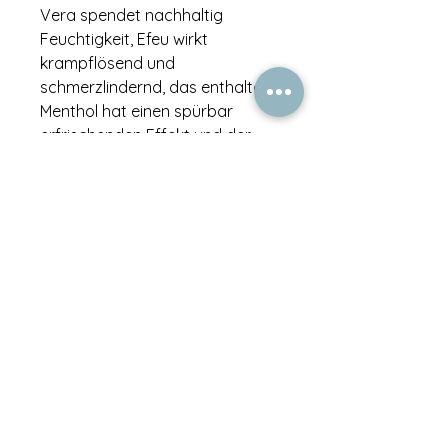
Vera spendet nachhaltig
Feuchtigkeit, Efeu wirkt
krampflösend und
schmerzlindernd, das enthaltene
Menthol hat einen spürbar
erfrischenden Effekt und der
belebende Duft schmeichelt die
Sinne.
Anwendung
Das Active Body Gel täglich
nach dem Sport oder nach
Belieben intensiv in die Haut
einmassieren. Es ist auch im
Sommer und bei hohen
Temperaturen eine wohltuende
Erfrischung.
Eigenschaften