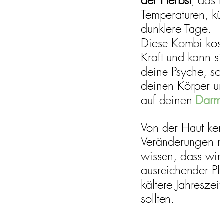
der Herbst
, das
Temperaturen, k
dunklere Tage. 
Diese Kombi kos
Kraft und kann si
deine Psyche, s
deinen Körper u
auf deinen
Dar
Von der Haut ke
Veränderungen n
wissen, dass wir
ausreichender Pf
kältere Jahreszei
sollten. 