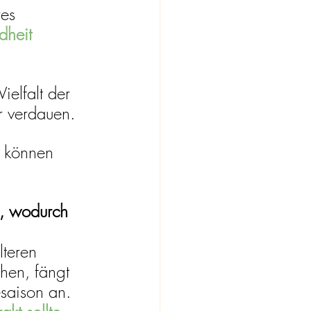
es 
heit 
elfalt der 
r verdauen. 
r können 
t, wodurch 
lteren 
hen, fängt 
saison an. 