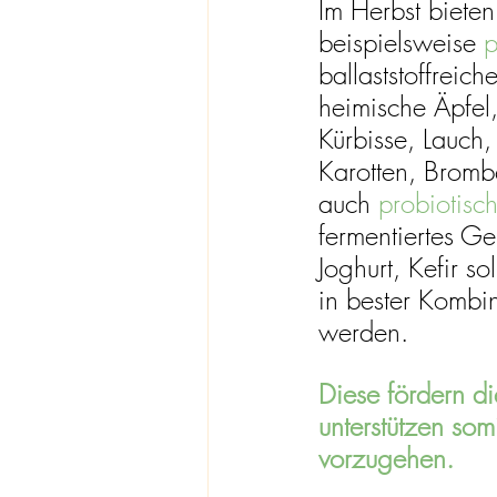
Im Herbst bieten
beispielsweise 
p
ballaststoffreich
heimische Äpfel,
Kürbisse, Lauch,
Karotten, Bromb
auch
 probiotisc
fermentiertes G
Joghurt, Kefir so
in bester Kombin
werden.
Diese fördern di
unterstützen so
vorzugehen. 