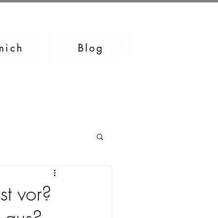
mich
Blog
st vor?
 aus?