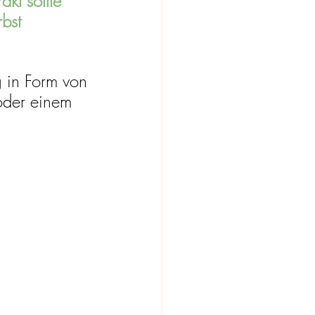
kt sollte 
bst 
 in Form von 
oder einem 