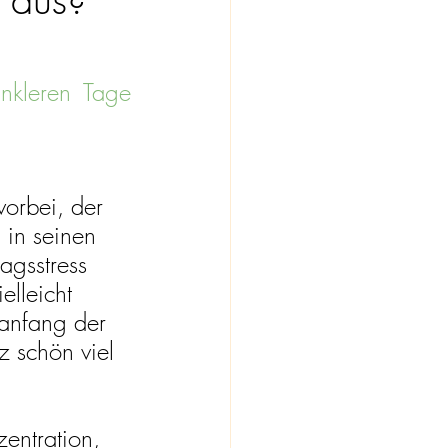
kleren Tage 
vorbei, der 
 in seinen 
agsstress 
elleicht 
anfang der 
z schön viel 
entration, 