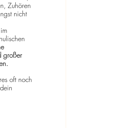
en, Zuhören 
ngst nicht 
 
 im 
hulischen 
e 
d großer 
en.
es oft noch 
dein 