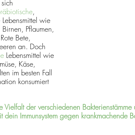
 sich 
räbiotische
, 
e Lebensmittel wie 
 Birnen, Pflaumen, 
 Rote Bete, 
eeren an. Doch 
he 
Lebensmittel wie 
emüse, Käse, 
llten im besten Fall 
ation konsumiert 
e Vielfalt der verschiedenen Bakterienstämme 
mit dein Immunsystem gegen krankmachende Ba