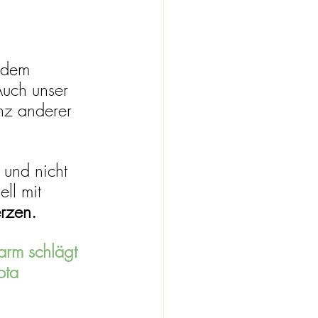
 dem 
uch unser 
nz anderer 
 und nicht 
ll mit 
rzen.
arm schlägt 
ota 