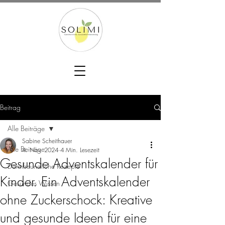
Beitrag
Alle Beiträge
Sabine Scheithauer
Alle Beiträge
4. Nov. 2024
4 Min. Lesezeit
Gesunde Adventskalender für
Darmfreundliche Rezepte
Kinder. Ein Adventskalender
Gesundes Wissen
ohne Zuckerschock: Kreative
und gesunde Ideen für eine