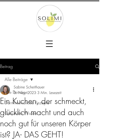
Beitrag
Alle Beiträge
Sabine Scheithauer
Alle Beiträge
3. Nov. 2023
3 Min. Lesezeit
Ein Kuchen, der schmeckt,
Darmfreundliche Rezepte
glücklich macht und auch
Gesundes Wissen
noch gut für unseren Körper
ist? JA- DAS GEHT!