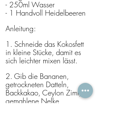
- 250ml Wasser
- 1 Handvoll Heidelbeeren
Anleitung:
1. Schneide das Kokosfett 
in kleine Stücke, damit es 
sich leichter mixen lässt.
2. Gib die Bananen, 
getrockneten Datteln, 
Backkakao, Ceylon Zimt, 
gemahlene Nelke, 
gemahlene Vanille, Dinkel-
Vollkorn Mehl, Backpulver, 
Haselnüsse, Mandeln und 
Wasser in einen Mixer.