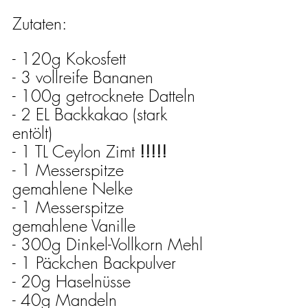
Zutaten:
- 120g Kokosfett
- 3 vollreife Bananen
- 100g getrocknete Datteln
- 2 EL Backkakao (stark 
entölt)
- 1 TL Ceylon Zimt 
!!!!!
- 1 Messerspitze 
gemahlene Nelke
- 1 Messerspitze 
gemahlene Vanille
- 300g Dinkel-Vollkorn Mehl
- 1 Päckchen Backpulver
- 20g Haselnüsse
- 40g Mandeln