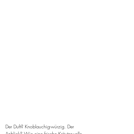
Der Duft? Knoblauchig-würzig. Der 
Anblick? Wie eine frische Kräuterwelle. 