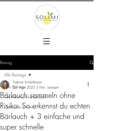
Beitrag
Alle Beiträge
Sabine Scheithauer
Alle Beiträge
22. Apr. 2025
3 Min. Lesezeit
Bärlauch sammeln ohne
Darmfreundliche Rezepte
Risiko: So erkennst du echten
Gesundes Wissen
Bärlauch + 3 einfache und
super schnelle